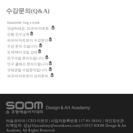
수강문의(Q&A)
finasteride 1mg a week
안녕하세요. 피규어/아트토..
인형 안구교욱
피규어/아트토이 수강문의
수강 문의 드립니다.
도색/메이크업 강좌
안구수업 문의드립니다.
안구 클래스 문의드립니다
구체관절 수업문의입니다.
피규어/아트토이 강의문의..
㈜숨코리아 | CEO 이완규 | 사업자등록번호 117-81-38161 | 개인정보관
리책임자: 성남식(academy@soomkorea.com) ©2015 SOOM Design & Art
Academy. All Rights Reserved.