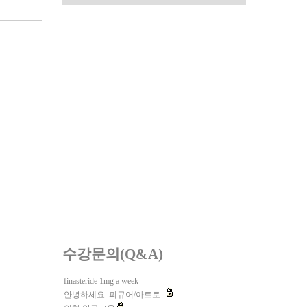
수강문의(Q&A)
finasteride 1mg a week
안녕하세요. 피규어/아트토..