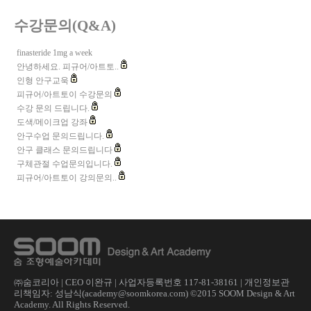
수강문의(Q&A)
finasteride 1mg a week
안녕하세요. 피규어/아트토..
인형 안구교욱
피규어/아트토이 수강문의
수강 문의 드립니다.
도색/메이크업 강좌
안구수업 문의드립니다.
안구 클래스 문의드립니다
구체관절 수업문의입니다.
피규어/아트토이 강의문의..
㈜숨코리아 | CEO 이완규 | 사업자등록번호 117-81-38161 | 개인정보관
리책임자: 성남식(academy@soomkorea.com) ©2015 SOOM Design & Art
Academy. All Rights Reserved.